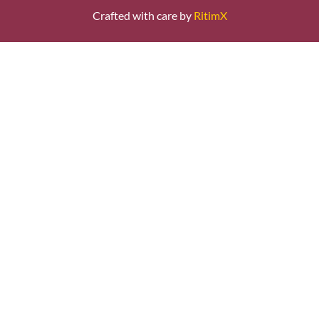
Crafted with care by
RitimX